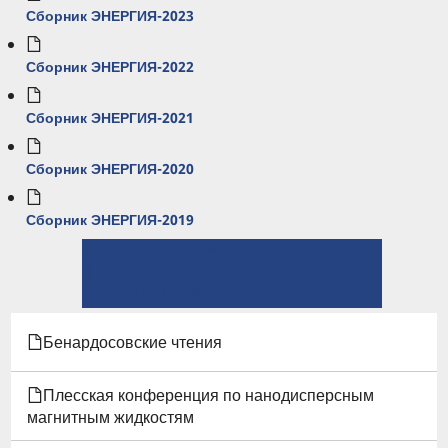
Сборник ЭНЕРГИЯ-2023
Сборник ЭНЕРГИЯ-2022
Сборник ЭНЕРГИЯ-2021
Сборник ЭНЕРГИЯ-2020
Сборник ЭНЕРГИЯ-2019
← Сборники совместных научно-исследовательских работ обучающихся и преподавателей
ПЕРЕКРЁСТНЫЕ
⤊ Вверх
ССЫЛКИ
Сборник ЭНЕРГИЯ-2026 →
КНИГИ
Бенардосовские чтения
ДЛЯ
Плесская конференция по нанодисперсным
ЭНЕРГИЯ
магнитным жидкостям