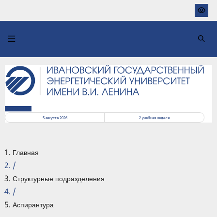
Перейти
к
основному
содержанию
РАСПИСАНИЕ
5 августа 2026
2
учебная неделя
Главная
/
Структурные подразделения
/
Аспирантура