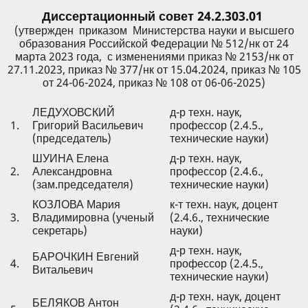
Диссертационный совет 24.2.303.01
(утвержден приказом Министерства науки и высшего
образования Российской Федерации № 512/нк от 24
марта 2023 года, с изменениями приказ № 2153/нк от
27.11.2023, приказ № 377/нк от 15.04.2024, приказ № 105
от 24-06-2024, приказ № 108 от 06-06-2025)
ЛЕДУХОВСКИЙ
д-р техн. наук,
1.
Григорий Васильевич
профессор (2.4.5.,
(председатель)
технические науки)
ШУИНА Елена
д-р техн. наук,
2.
Александровна
профессор (2.4.6.,
(зам.председателя)
технические науки)
КОЗЛОВА Мария
к-т техн. наук, доцент
3.
Владимировна (ученый
(2.4.6., технические
секретарь)
науки)
д-р техн. наук,
БАРОЧКИН Евгений
4.
профессор (2.4.5.,
Витальевич
технические науки)
д-р техн. наук, доцент
БЕЛЯКОВ Антон