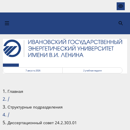
Перейти
к
основному
содержанию
РАСПИСАНИЕ
7 августа 2026
2
учебная неделя
Главная
/
Структурные подразделения
/
Диссертационный совет 24.2.303.01