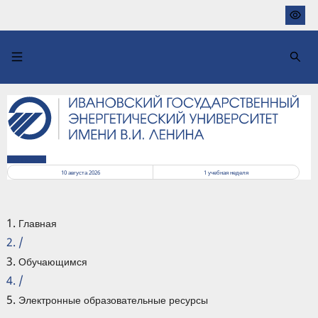
Перейти
к
основному
содержанию
РАСПИСАНИЕ
10 августа 2026
1
учебная неделя
Главная
/
Обучающимся
/
Электронные образовательные ресурсы