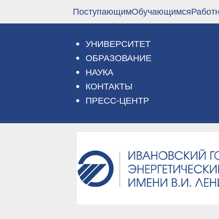
Перейти
Поступающим
Обучающимся
Работ
к
основному
содержанию
УНИВЕРСИТЕТ
ОБРАЗОВАНИЕ
НАУКА
КОНТАКТЫ
ПРЕСС-ЦЕНТР