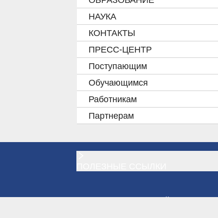
КНИГИ
НАУКА
КОНТАКТЫ
ДЛЯ
ПРЕСС-ЦЕНТР
ДОКУМЕНТЫ
Поступающим
Обучающимся
Работникам
Партнерам
ПОЛЕЗНЫЕ ССЫЛКИ
ИВАНОВСКИЙ ГОСУДАРС
ЭНЕРГЕТИЧЕСКИЙ УНИВ
ИМЕНИ В.И. ЛЕНИНА