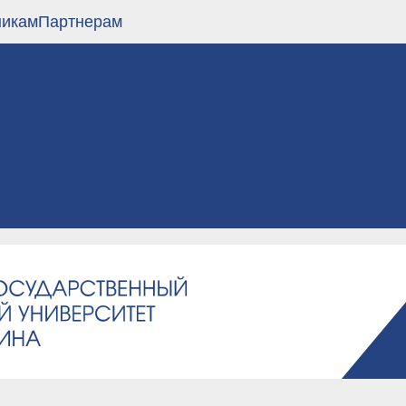
никам
Партнерам