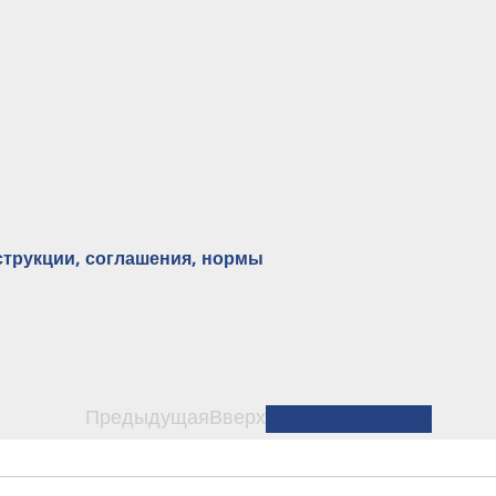
нструкции, соглашения, нормы
Предыдущая
Вверх
Банковские реквизиты ИГЭУ →