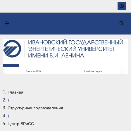
Перейти
к
основному
содержанию
РАСПИСАНИЕ
9 августа 2026
2
учебная неделя
Главная
/
Структурные подразделения
/
Центр ВРиСС